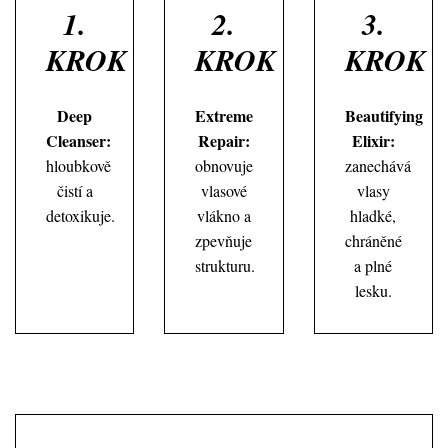
1.
2.
3.
KROK
KROK
KROK
Deep
Extreme
Beautifying
Cleanser:
Repair:
Elixir:
hloubkově
obnovuje
zanechává
čistí a
vlasové
vlasy
detoxikuje.
vlákno a
hladké,
zpevňuje
chráněné
strukturu.
a plné
lesku.