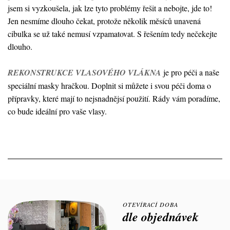
jsem si vyzkoušela, jak lze tyto problémy řešit a nebojte, jde to!
Jen nesmíme dlouho čekat, protože několik měsíců unavená
cibulka se už také nemusí vzpamatovat. S řešením tedy nečekejte
dlouho.
REKONSTRUKCE VLASOVÉHO VLÁKNA
je pro péči a naše
speciální masky hračkou. Doplnit si můžete i svou péči doma o
přípravky, které mají to nejsnadnějsí použití. Rády vám poradíme,
co bude ideální pro vaše vlasy.
OTEVÍRACÍ DOBA
dle objednávek