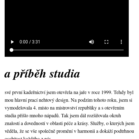
a příběh studia
své první kadeřnictví jsem otevřela na jaře v roce 1999. Tehdy byl
mou hlavní prací nehtový design. Na podzim tohoto roku, jsem si
vymodelovala 4. místo na mistrovství republiky a s otevřením
studia přišlo mnoho nápadů. Tak jsem dál rozšiřovala okruh
znalostí a dovedností v oblasti péče a krásy. Služby, o kterých jsem
věděla, že se vše společně promění v harmonii a dokáží podtrhnou
osobitost každého z nás.