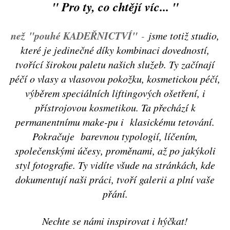
" Pro ty, co chtějí víc...
"
než
"pouhé KADEŘNICTVÍ"
-
jsme totiž studio,
které je jedinečné díky kombinaci dovedností,
tvořící širokou paletu našich služeb. Ty začínají
péčí o vlasy a vlasovou pokožku, kosmetickou péčí,
výběrem speciálních liftingových ošetření, i
přístrojovou kosmetikou. Ta přechází k
permanentnímu make-pu i klasickému tetování.
Pokračuje barevnou typologií, líčením,
společenskými účesy, proměnami, až po jakýkoli
styl fotografie. Ty vidíte všude na stránkách, kde
dokumentují naši práci, tvoří galerii a plní vaše
přání.
Nechte se námi inspirovat i hýčkat!