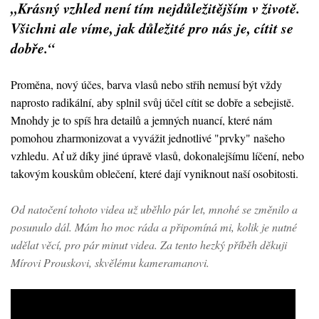
„Krásný vzhled není tím nejdůležitějším v životě.
Všichni ale víme, jak důležité pro nás je, cítit se
dobře.“
Proměna, nový účes, barva vlasů nebo střih nemusí být vždy
naprosto radikální, aby splnil svůj účel cítit se dobře a sebejistě.
Mnohdy je to spíš hra detailů a jemných nuancí, které nám
pomohou zharmonizovat a vyvážit jednotlivé "prvky" našeho
vzhledu. Ať už díky jiné úpravě vlasů, dokonalejšímu líčení, nebo
takovým kouskům oblečení, které dají vyniknout naší osobitosti.
Od natočení tohoto videa už uběhlo pár let, mnohé se změnilo a
posunulo dál. Mám ho moc ráda a připomíná mi, kolik je nutné
udělat věcí, pro pár minut videa. Za tento hezký příběh děkuji
Mírovi Prouskovi, skvělému kameramanovi.