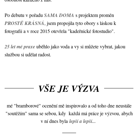
Po debutu v pořadu
SAMA DOMA
s projektem proměn
PROSTĚ KRÁSNÁ
, jsem propojila tyto obory s láskou k
fotografii a v roce 2015 otevřela "kadeřnické fotostudio".
25 let mé praxe
uběhlo jako voda a vy si můžete vybrat, jakou
službou si udělat radost.
VŠE JE VÝZVA
mé "bramborové" ocenění mě inspirovalo a od toho dne neustále
"soutěžím" sama se sebou, kdy každá má práce je výzvou, abych
v ní dnes byla
lepší a lepší...