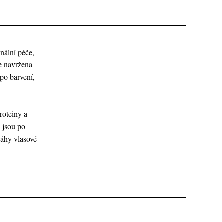
nální péče,
je navržena
 po barvení,
roteiny a
y jsou po
váhy vlasové