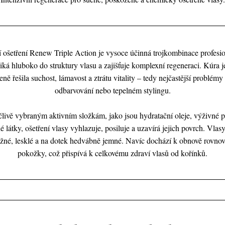
 ošetření Renew Triple Action je vysoce účinná trojkombinace profesio
iká hluboko do struktury vlasu a zajišťuje komplexní regeneraci. Kúra 
leně řešila suchost, lámavost a ztrátu vitality – tedy nejčastější problémy
odbarvování nebo tepelném stylingu.
livě vybraným aktivním složkám, jako jsou hydratační oleje, výživné p
 látky, ošetření vlasy vyhlazuje, posiluje a uzavírá jejich povrch. Vlas
užné, lesklé a na dotek hedvábně jemné. Navíc dochází k obnově rovno
pokožky, což přispívá k celkovému zdraví vlasů od kořínků.