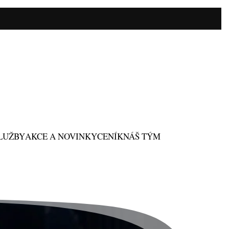
SLUŽBY
AKCE A NOVINKY
CENÍK
NÁŠ TÝM