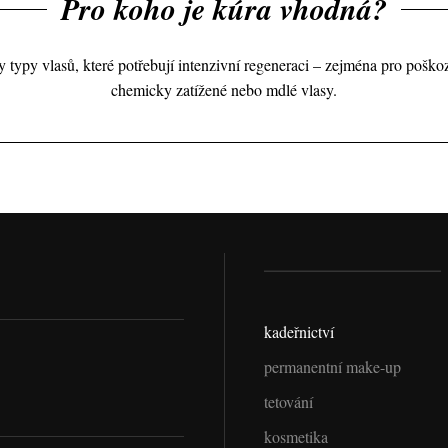
Pro koho je kúra vhodná?
 typy vlasů, které potřebují intenzivní regeneraci – zejména pro poško
chemicky zatížené nebo mdlé vlasy.
kadeřnictví
permanentní make-up
tetování
kosmetika