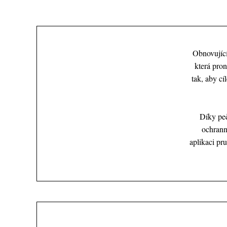
Obnovující
která pron
tak, aby cí
Díky peč
ochranné
aplikaci pr