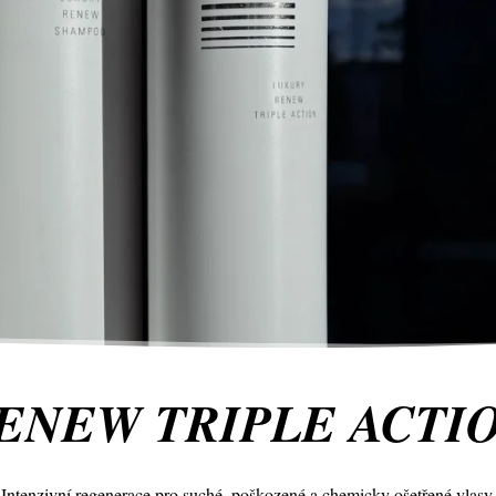
ENEW TRIPLE ACTI
Intenzivní regenerace pro suché, poškozené a chemicky ošetřené vlasy.