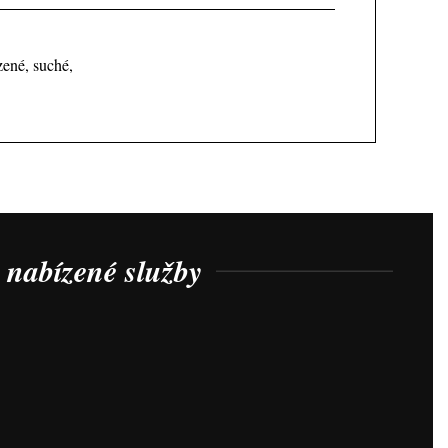
zené, suché,
nabízené služby